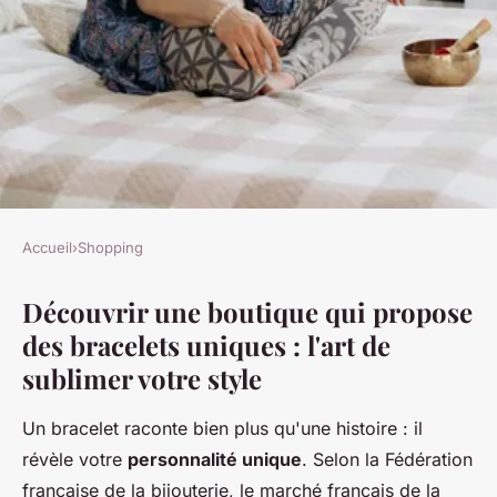
Accueil
›
Shopping
SHOPPING
Découvrir une boutique qui propose
Bracelets uniques : élégance et
des bracelets uniques : l'art de
promotions à ne pas rater !
sublimer votre style
admin
•
11 novembre 2025
•
6 min de lecture
Un bracelet raconte bien plus qu'une histoire : il
révèle votre
personnalité unique
. Selon la Fédération
française de la bijouterie, le marché français de la