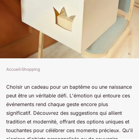
Accueil
›
Shopping
SHOPPING
Cadeaux idéal pour baptême
Choisir un cadeau pour un baptême ou une naissance
peut être un véritable défi. L'émotion qui entoure ces
et naissance : top suggestions
événements rend chaque geste encore plus
significatif. Découvrez des suggestions qui allient
admin
•
9 février 2025
•
12 min de lecture
tradition et modernité, offrant des options uniques et
touchantes pour célébrer ces moments précieux. Qu'il